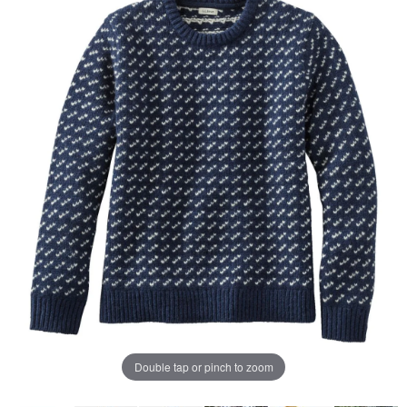
じ
ペ
ー
ジ
の
リ
ン
ク。
Double tap or pinch to zoom