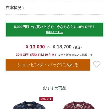
在庫状況：
Add
to
5,000円以上お買い上げで、今ならさらに10% OFF！
cart
詳細はこちら
options
¥ 13,090
～
¥ 18,700
（税込）
30% OFF
（
税込
¥ 5,610
引き）
※当初販売価格との比較です
ショッピング・バッグ
に入れる
おすすめ商品
30% OFF