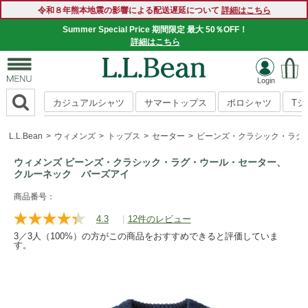
令和８年熊本地震の影響による配送遅延について
詳細はこちら
Summer Special Price 期間限定 最大 50％OFF！
詳細はこちら
カジュアルシャツ
サマートップス
ポロシャツ
T
L.L.Bean
ウィメンズ
トップス
セーター
ビーンズ・クラシック・ラグ
ウィメンズ ビーンズ・クラシック・ラグ・ウール・セーター、
クルーネック バーズアイ
https://www.llbean.co.jp/womens/tops/sweater/g/P127339.ht
商品番号：
4.3
|
12件のレビュー
レ
ビ
3／3人（100%）の方がこの商品をおすすめできると評価していま
ュ
す。
ー
を
読
む.
同