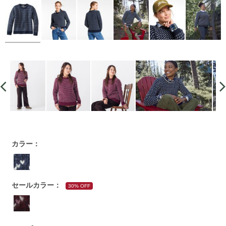
https://www.llbean.co.jp/womens/tops/sweater/g/P127339.ht
カラー：
セールカラー：
30% OFF