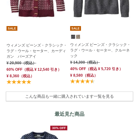
SALE
SALE
ウィメンズ ビーンズ・クラシック・
ウィメンズ ビーンズ・クラシック・
ウ
ラグ・ウール・セーター、クルーネ
ラグ・ウール・セーター、カーディ
ラ
ック
ガン バーズアイ
ッ
¥ 14,300
（税込）
¥ 20,900
（税込）
¥ 
40% OFF
（
税込
¥ 5,720
引き）
60% OFF
（
税込
¥ 12,540
引き）
¥ 8,580
（税込）
¥ 8,360
（税込）
こんな商品も一緒に購入されています一覧を見る
最近見た商品
30% OFF