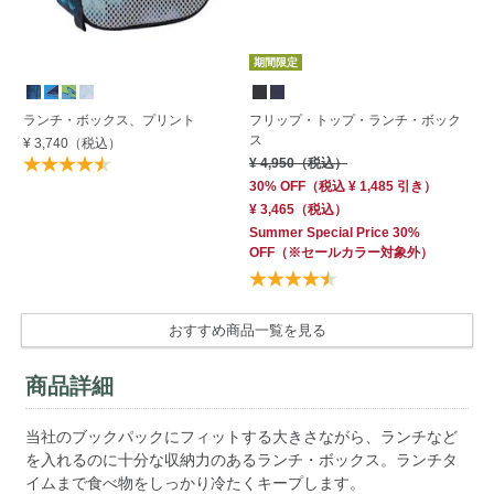
期間限定
ランチ・ボックス、プリント
フリップ・トップ・ランチ・ボック
エ
ス
ス
¥ 3,740
（税込）
¥ 4,950
（税込）
¥ 
30% OFF
（
税込
¥ 1,485
引き）
¥ 3,465
（税込）
Summer Special Price 30%
OFF
（※セールカラー対象外）
おすすめ商品一覧を見る
商品詳細
当社のブックパックにフィットする大きさながら、ランチなど
を入れるのに十分な収納力のあるランチ・ボックス。ランチタ
イムまで食べ物をしっかり冷たくキープします。