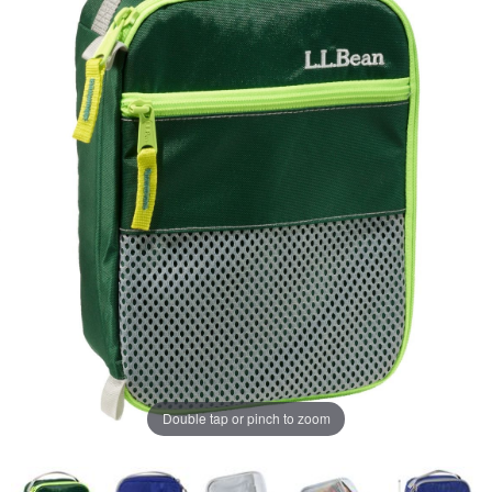
ペ
ー
ジ
の
リ
ン
ク。
Double tap or pinch to zoom