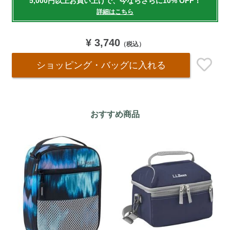
5,000円以上お買い上げで、今ならさらに10% OFF！
cart
詳細はこちら
options
¥ 3,740
（税込）
ショッピング・バッグ
に入れる
おすすめ商品