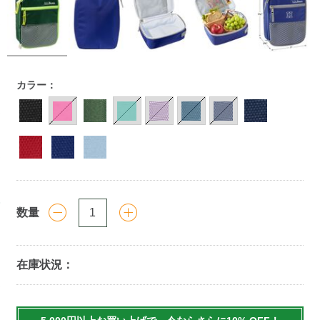
https://www.llbean.co.jp/tote-
カラー：
travel/travel-
goods/lunch-
bag/g/P70705.html
数量
在庫状況：
Add
to