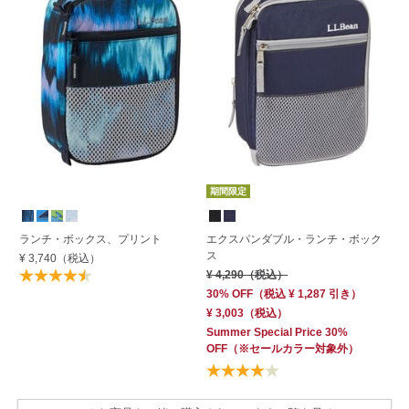
期間限定
ランチ・ボックス、プリント
エクスパンダブル・ランチ・ボック
エ
ス
ス
¥ 3,740
（税込）
¥ 4,290
（税込）
¥ 
30% OFF
（
税込
¥ 1,287
引き）
¥ 3,003
（税込）
Summer Special Price 30%
OFF
（※セールカラー対象外）