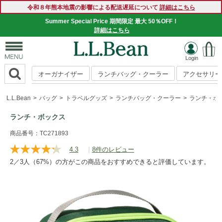
令和８年熊本地震の影響による配送遅延について
詳細はこちら
Summer Special Price 期間限定 最大 50％OFF！
詳細はこちら
オーガナイザー
ランチバッグ・クーラー
アクセサリー
L.L.Bean
バッグ
トラベルグッズ
ランチバッグ・クーラー
ランチ・ボ
ランチ・ボックス
https://www.llbean.co.jp/tote-
商品番号：TC271893
travel/travel-
4.3
|
8件のレビュー
レ
goods/lunch-
ビ
2／3人（67%）の方がこの商品をおすすめできると評価しています。
ュ
bag/g/P70705.html
ー
を
読
む.
同
じ