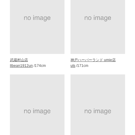
武蔵村山店
神戸ハーバーランド umie店
llbean1912un
/174cm
uts
/171cm