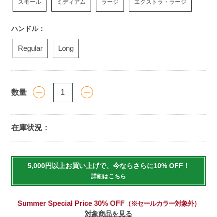
スモール
ミディアム
ラージ
エクストラ・ラージ
ハンドル：
Regular
Long
数量
在庫状況：
Add
to
5,000円以上お買い上げで、今ならさらに10% OFF！
cart
詳細はこちら
options
Summer Special Price 30% OFF
（※セールカラー対象外）
対象商品を見る