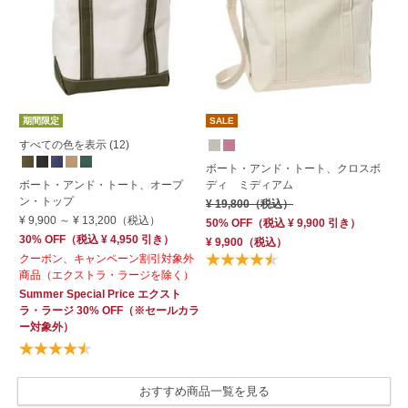
期間限定
SALE
期
すべての色を表示 (12)
ボート・アンド・トート、クロスボ
ジ
ボート・アンド・トート、オープ
ディ ミディアム
ー
ン・トップ
¥ 19,800
（税込）
¥ 
¥ 9,900
～
¥ 13,200
（税込）
50% OFF
（
税込
¥ 9,900
引き）
30
30% OFF
（
税込
¥ 4,950
引き）
引
¥ 9,900
（税込）
クーポン、キャンペーン割引対象外
¥ 
商品（エクストラ・ラージを除く）
Su
Summer Special Price
エクスト
OF
ラ・ラージ
30% OFF
（※セールカラ
ー対象外）
おすすめ商品一覧を見る