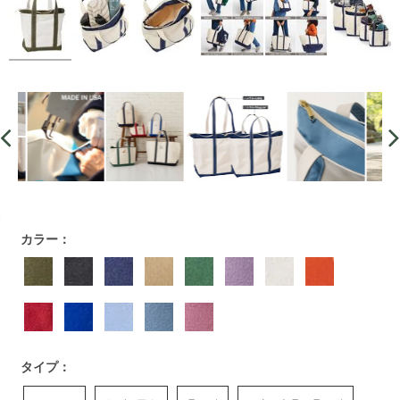
https://www.llbean.co.jp/tote-
カラー：
travel/totebag/tote/g/P37037.html
タイプ：