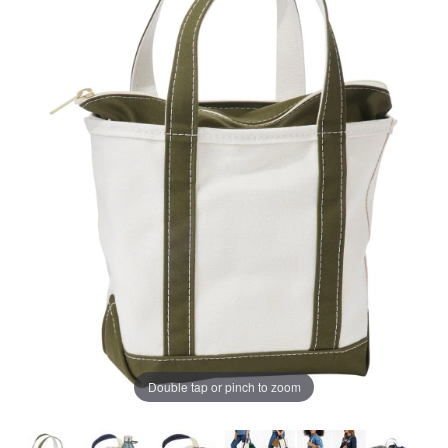
ペ
ー
ジ
の
リ
ン
ク。
Double tap or pinch to zoom