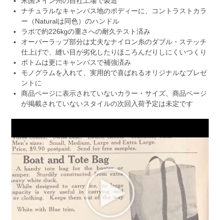
米国メイン州の自社工場で製造
ナチュラルなキャンバス地のボディーに、コントラストカラ
ー（Naturalは同色）のハンドル
ラボで約226kgの重さへの耐久テスト済み
オーバーラップ部分は丈夫なナイロン糸のダブル・ステッチ
仕上げで、縫い目が劣化したりほころんだりしにくいつくり
ボトムは更にキャンバスで補強済み
モノグラムを入れて、実用的で喜ばれるオリジナルなプレゼ
ントに
商品ページに表示されていないカラー・サイズ、商品ページ
が掲載されていないスタイルの次回入荷予定は未定です