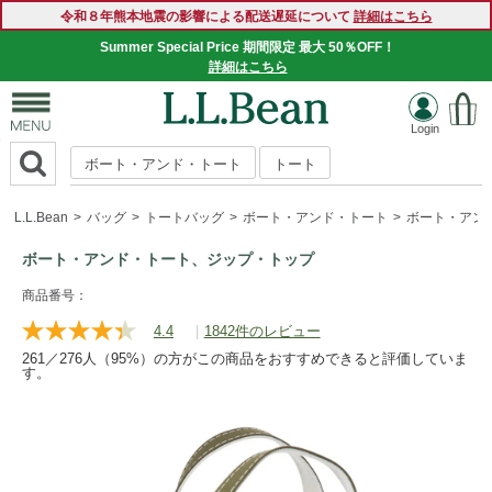
令和８年熊本地震の影響による配送遅延について
詳細はこちら
Summer Special Price 期間限定 最大 50％OFF！
SUMMER SALE 好評開催中！
詳細はこちら
詳細はこちら
ボート・アンド・トート
トート
L.L.Bean
バッグ
トートバッグ
ボート・アンド・トート
ボート・アン
ボート・アンド・トート、ジップ・トップ
https://www.llbean.co.jp/tote-
商品番号：
travel/totebag/tote/g/P37037.html
4.4
|
1842件のレビュー
レ
ビ
261／276人（95%）の方がこの商品をおすすめできると評価していま
ュ
す。
ー
を
読
む.
同
じ