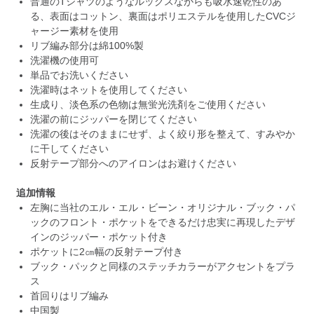
普通のTシャツのようなルックスながらも吸水速乾性のあ
る、表面はコットン、裏面はポリエステルを使用したCVCジ
ャージー素材を使用
リブ編み部分は綿100%製
洗濯機の使用可
単品でお洗いください
洗濯時はネットを使用してください
生成り、淡色系の色物は無蛍光洗剤をご使用ください
洗濯の前にジッパーを閉じてください
洗濯の後はそのままにせず、よく絞り形を整えて、すみやか
に干してください
反射テープ部分へのアイロンはお避けください
追加情報
左胸に当社のエル・エル・ビーン・オリジナル・ブック・パ
ックのフロント・ポケットをできるだけ忠実に再現したデザ
インのジッパー・ポケット付き
ポケットに2㎝幅の反射テープ付き
ブック・パックと同様のステッチカラーがアクセントをプラ
ス
首回りはリブ編み
中国製