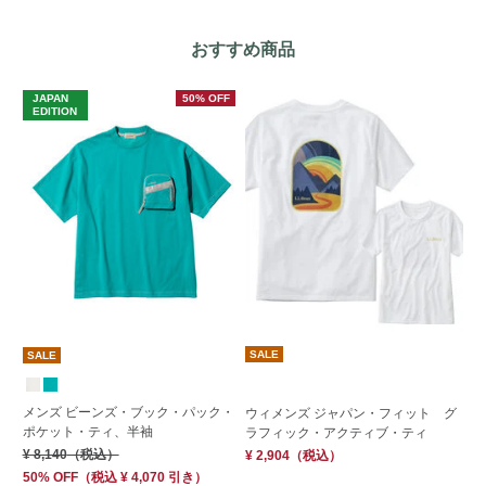
おすすめ商品
JAPAN
50% OFF
J
EDITION
E
SALE
SALE
S
メンズ ビーンズ・ブック・パック・
ウィメンズ ジャパン・フィット グ
ウ
ポケット・ティ、半袖
ラフィック・アクティブ・ティ
グ
¥ 8,140
（税込）
¥ 2,904
（税込）
¥ 
50% OFF
（
税込
¥ 4,070
引き）
50