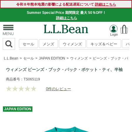
令和８年熊本地震の影響による配送遅延について
詳細はこちら
Summer Special Price 期間限定 最大 50％OFF！
詳細はこちら
セール
メンズ
ウィメンズ
キッズ＆ベビー
バ
L.L.Bean
セール
JAPAN EDITION
ウィメンズ
ビーンズ・ブック・パッ
ウィメンズ ビーンズ・ブック・パック・ポケット・ティ、半袖
https://www.llbean.co.jp/womens/tops/tshirts-
商品番号：TS065119
short/g/BQK065119.html
0件のレビュー
評
価
値
な
JAPAN
EDITION
し.
同
じ
ペ
ー