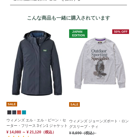
こんな商品も一緒に購入されています
JAPAN
50% OFF
J
EDITION
E
SALE
SALE
S
ウィメンズ エル・エル・ビーン・セ
ウィメンズ ジョーンズポート・ロン
ウ
ーター・フリース 3イン1 ジャケット
グスリーブ・ティ
ト
¥ 14,080 ～ ¥ 21,120
（税込）
¥ 8,690
（税込）
¥ 