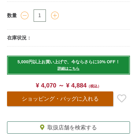
数量
在庫状況：
Add
to
5,000円以上お買い上げで、今ならさらに10% OFF！
cart
詳細はこちら
options
¥ 4,070 ～ ¥ 4,884
（税込）
ショッピング・バッグ
に入れる
取扱店舗を検索する