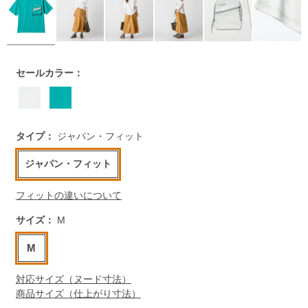
https://www.llbean.co.jp/womens/tops/tshirts-
セールカラー：
short/g/BQK065119.html
タイプ：
ジャパン・フィット
ジャパン・フィット
フィットの違いについて
サイズ：
M
M
対応サイズ（ヌード寸法）
商品サイズ（仕上がり寸法）