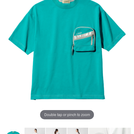
ジ
の
リ
ン
ク。
Double tap or pinch to zoom