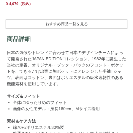
¥ 4,070
（税込）
¥ 
おすすめ商品一覧を見る
商品詳細
日本の気候やトレンドに合わせて日本のデザインチームによっ
て開発されたJAPAN EDITIONコレクション。1982年に誕生した
当社の定番、オリジナル・ブック・パックのフロント・ポケッ
トを、できるだけ忠実に胸ポケットにアレンジした半袖Tシャ
ツ。表面はコットン、裏面はポリエステルの吸水速乾性のある
機能素材を使用しています。
サイズ＆フィット
全体にゆったりめのフィット
画像の女性モデル：身長160cm、Mサイズ着用
素材＆ケア方法
綿70%/ポリエステル30%製