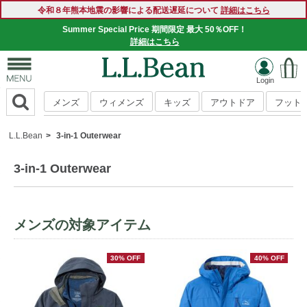
令和８年熊本地震の影響による配送遅延について
詳細はこちら
Summer Special Price 期間限定 最大 50％OFF！
詳細はこちら
メンズ
ウィメンズ
キッズ
アウトドア
フット
L.L.Bean
3-in-1 Outerwear
3-in-1 Outerwear
メンズの対象アイテム
30% OFF
40% OFF