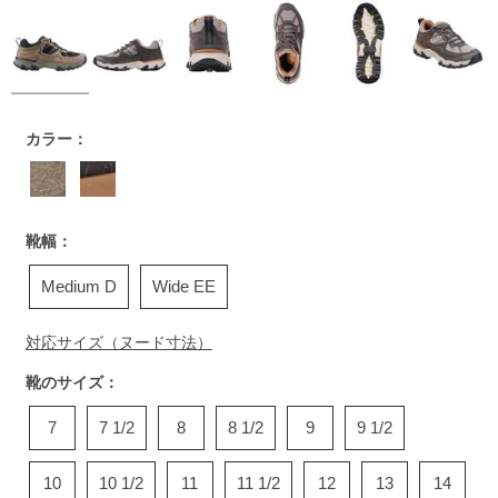
https://www.llbean.co.jp/mens/shoes/hiking-
カラー：
boots/g/P5796886.html
靴幅：
Medium D
Wide EE
対応サイズ（ヌード寸法）
靴のサイズ：
7
7 1/2
8
8 1/2
9
9 1/2
10
10 1/2
11
11 1/2
12
13
14