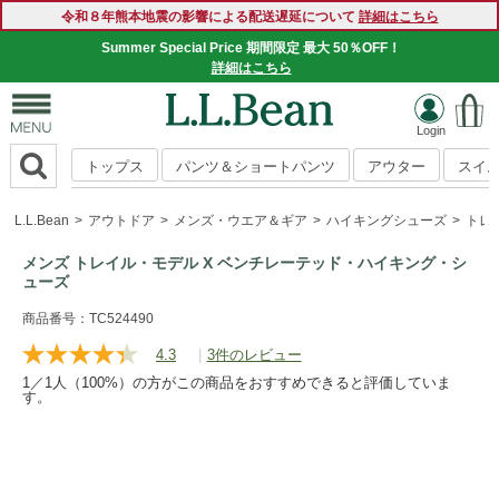
令和８年熊本地震の影響による配送遅延について
詳細はこちら
Summer Special Price 期間限定 最大 50％OFF！
詳細はこちら
トップス
パンツ＆ショートパンツ
アウター
スイ
L.L.Bean
アウトドア
メンズ・ウエア＆ギア
ハイキングシューズ
トレ
メンズ トレイル・モデル X ベンチレーテッド・ハイキング・シ
ューズ
https://www.llbean.co.jp/mens/shoes/hiking-
商品番号：TC524490
boots/g/P5796886.html
4.3
|
3件のレビュー
レ
ビ
1／1人（100%）の方がこの商品をおすすめできると評価していま
ュ
す。
ー
を
読
む.
同