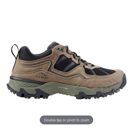
じ
ペ
ー
ジ
の
リ
ン
ク。
Double tap or pinch to zoom