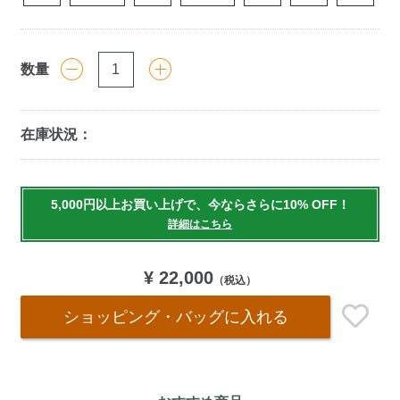
数量
在庫状況：
Add
to
5,000円以上お買い上げで、今ならさらに10% OFF！
cart
詳細はこちら
options
¥ 22,000
（税込）
ショッピング・バッグ
に入れる