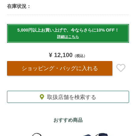
在庫状況：
Add
to
5,000円以上お買い上げで、今ならさらに10% OFF！
cart
詳細はこちら
options
¥ 12,100
（税込）
ショッピング・バッグ
に入れる
取扱店舗を検索する
おすすめ商品