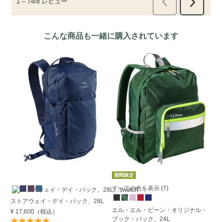
こんな商品も一緒に購入されています
期間限定
すべての色を表示 (7)
ストアウェイ・デイ・パック、28L
エ
エル・エル・ビーン・オリジナル・
イ
¥ 17,600
（税込）
ブック・パック、24L
¥ 