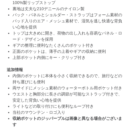
100%製リップストップ
裏地は丈夫な210デニールのナイロン製
バック・パネルとショルダー・ストラップはフォーム素材の
パッド入りのエア・メッシュ素材で、湿気を逃し快適な背負
い心地を提供
トップは大きめに開き、荷物の出し入れも容易なパネル・ロ
ード・デザインを採用
ギアの整理に便利なたくさんのポケット付き
正面のポケットは、薄手の上着やギアの収納に便利
上部ポケット内側にキー・クリップ付き
追加情報
内側のポケットに本体を小さく収納できるので、旅行などの
持ち運びにも便利
両サイドにメッシュ素材のウォーターボトル用ポケット付き
ウエストと胸部分に長さの調節が可能なストラップ付きで、
安定した背負い心地を提供
ライトなどの取り付けにも便利なループ付き
当社のマウンテン・ロゴ入り
収納ポケットのジッパープルは画像と異なる場合がございま
す