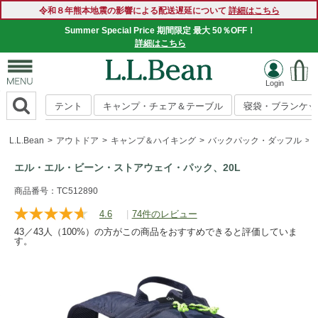
令和８年熊本地震の影響による配送遅延について
詳細はこちら
Summer Special Price 期間限定 最大 50％OFF！
SUMMER SALE 好評開催中！
詳細はこちら
詳細はこちら
テント
キャンプ・チェア＆テーブル
寝袋・ブランケッ
L.L.Bean
アウトドア
キャンプ＆ハイキング
バックパック・ダッフル
エル・エル・ビーン・ストアウェイ・パック、20L
https://www.llbean.co.jp/outdoor/camp-
商品番号：TC512890
hiking/backpack/g/P126140.html
4.6
|
74件のレビュー
レ
ビ
43／43人（100%）の方がこの商品をおすすめできると評価していま
ュ
す。
ー
を
読
む.
同
じ