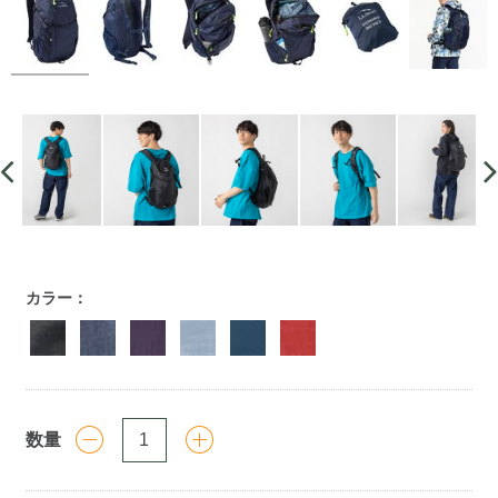
https://www.llbean.co.jp/outdoor/camp-
カラー：
hiking/backpack/g/P126140.html
数量