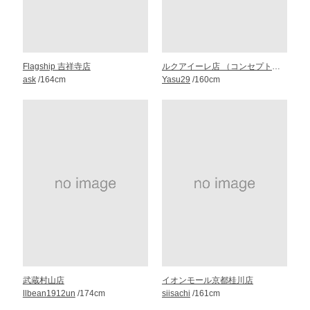
Flagship 吉祥寺店
ルクアイーレ店 （コンセプト・ストア）
ask
/164cm
Yasu29
/160cm
武蔵村山店
イオンモール京都桂川店
llbean1912un
/174cm
siisachi
/161cm