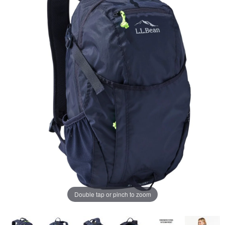
ペ
ー
ジ
の
リ
ン
ク。
Double tap or pinch to zoom