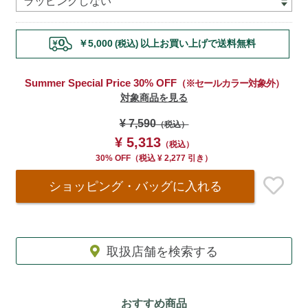
cart
options
￥5,000
以上お買い上げで送料無料
(税込)
Summer Special Price 30% OFF
（※セールカラー対象外）
対象商品を見る
¥ 7,590
（税込）
¥ 5,313
（税込）
30% OFF
（
税込
¥ 2,277 引き）
ショッピング・バッグ
に入れる
取扱店舗を検索する
おすすめ商品