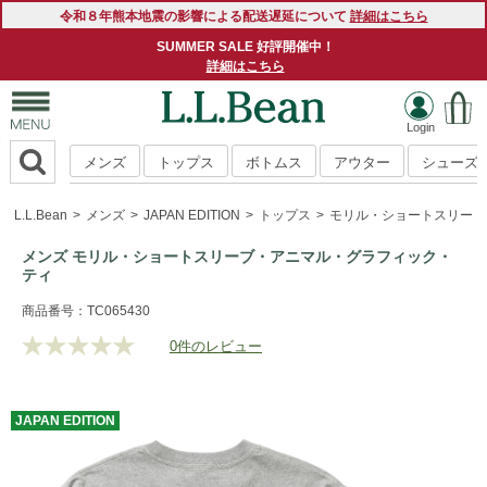
令和８年熊本地震の影響による配送遅延について
詳細はこちら
SUMMER SALE 好評開催中！
詳細はこちら
メンズ
トップス
ボトムス
アウター
シューズ
L.L.Bean
メンズ
JAPAN EDITION
トップス
モリル・ショートスリーブ
メンズ モリル・ショートスリーブ・アニマル・グラフィック・
ティ
https://www.llbean.co.jp/mens/tops/tshirts-
商品番号：TC065430
short/g/CK04226004.html
0件のレビュー
評
価
値
な
JAPAN
EDITION
し.
同
じ
ペ