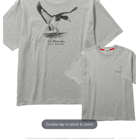
ー
ジ
の
リ
ン
ク。
Double tap or pinch to zoom