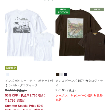
JAPAN
NEW
J
EDITION
E
期間限定
期
メンズ ボクシー・ティ、ポケット付
メンズ ビーンズ 1974 カタログ・テ
メ
きラベル・グラフィック
ィ
ポ
¥ 5,500
（税込）
¥ 7,590
（税込）
¥ 
50% OFF
（
税込
¥ 2,750
引き）
クーポン、キャンペーン割引対象外
30
商品
¥ 2,750
（税込）
¥ 
Summer Special Price 50%
Su