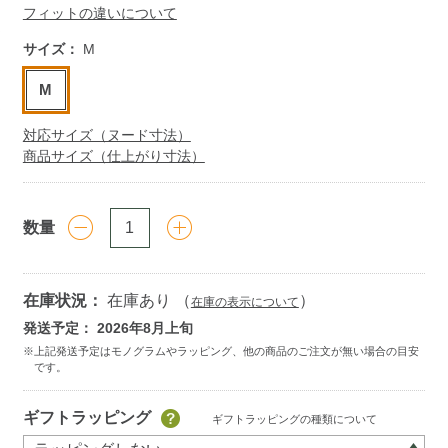
フィットの違いについて
サイズ：
M
M
対応サイズ（ヌード寸法）
商品サイズ（仕上がり寸法）
数量
在庫状況：
在庫あり （
）
在庫の表示について
発送予定： 2026年8月上旬
Add
ギフトラッピング
ギフトラッピングの種類について
to