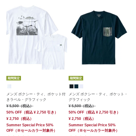
期
期間限定
期間限定
メ
メンズ ボクシー・ティ、ポケット付
メンズ ボクシー・ティ、ポケット・
袖
きラベル・グラフィック
グラフィック
¥ 
¥ 5,500
（税込）
¥ 5,500
（税込）
50
50% OFF
（
税込
¥ 2,750
引き）
50% OFF
（
税込
¥ 2,750
引き）
¥ 
¥ 2,750
（税込）
¥ 2,750
（税込）
Su
Summer Special Price 50%
Summer Special Price 50%
OF
OFF
（※セールカラー対象外）
OFF
（※セールカラー対象外）