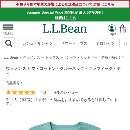
令和８年熊本地震の影響による配送遅延について
詳細はこちら
Summer Special Price 期間限定 最大 50％OFF！
詳細はこちら
カジュアルシャツ
サマートップス
ポロシャツ
T
L.L.Bean
ウィメンズ
トップス
Tシャツ・カットソー（半袖・袖なし）
ウィメンズ ピマ・コットン・クルーネック・グラフィック・テ
ィ
https://www.llbean.co.jp/womens/tops/tshirts-
商品番号：
short/g/118J04.html
4.8
|
4件のレビュー
レ
ビ
2／2人（100%）の方がこの商品をおすすめできると評価していま
ュ
す。
ー
を
読
む.
同