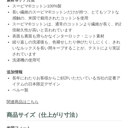
スーピマ®コットン100%製
長い繊維のスーピマ®コットンだけが持つ、とてもソフトな
感触の、米国で栽培されたコットンを使用
スーピマ®コットンは、通常のコットンより繊維が長く、約2
倍耐久性が高いと言われています
表面も裏面も滑らかなインターロック・ニット素材
繰り返しの洗濯後も、色褪せしたり伸びたりしにくく、きれ
いなルックスを長い間キープすることが、テストにより実証
されています
洗濯機の使用可
追加情報
長年にわたりお客様からご好評いただいている当社の定番ア
イテムの日本限定デザイン
ペルー製
関連商品はこちら
商品サイズ（仕上がり寸法）
米国フィット