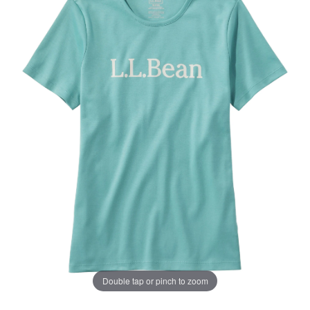
じ
ペ
ー
ジ
の
リ
ン
ク。
Double tap or pinch to zoom