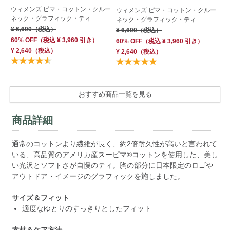
ウィメンズ ピマ・コットン・クルー
ウィメンズ ピマ・コットン・クルー
ウ
ネック・グラフィック・ティ
ネック・グラフィック・ティ
半
¥ 6,600
（税込）
¥ 6,600
（税込）
¥ 
60% OFF
（
税込
¥ 3,960
引き）
60% OFF
（
税込
¥ 3,960
引き）
Su
¥ 2,640
（税込）
¥ 2,640
（税込）
OF
おすすめ商品一覧を見る
商品詳細
通常のコットンより繊維が長く、約2倍耐久性が高いと言われて
いる、高品質のアメリカ産スーピマ®コットンを使用した、美し
い光沢とソフトさが自慢のティ。胸の部分に日本限定のロゴや
アウトドア・イメージのグラフィックを施しました。
サイズ＆フィット
適度なゆとりのすっきりとしたフィット
素材＆ケア方法