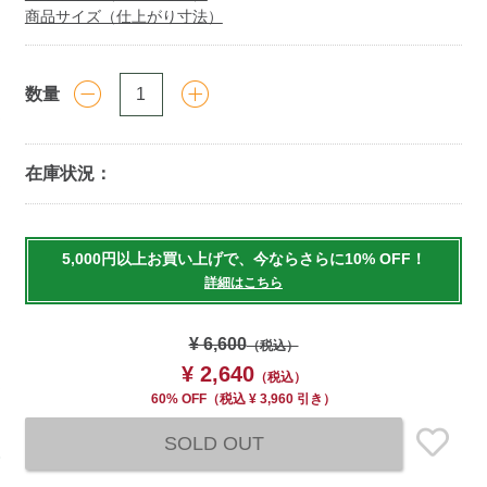
商品サイズ（仕上がり寸法）
数量
在庫状況：
Add
to
5,000円以上お買い上げで、今ならさらに10% OFF！
cart
詳細はこちら
options
¥ 6,600
（税込）
¥ 2,640
（税込）
60% OFF
（
税込
¥ 3,960 引き）
SOLD OUT