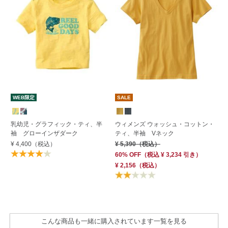
WEB限定
SALE
S
乳幼児・グラフィック・ティ、半
ウィメンズ ウォッシュ・コットン・
ウ
袖 グローインザダーク
ティ、半袖 Vネック
ネ
¥ 4,400
（税込）
¥ 5,390
（税込）
¥ 
60% OFF
（
税込
¥ 3,234
引き）
60
¥ 2,156
（税込）
¥ 
こんな商品も一緒に購入されています一覧を見る