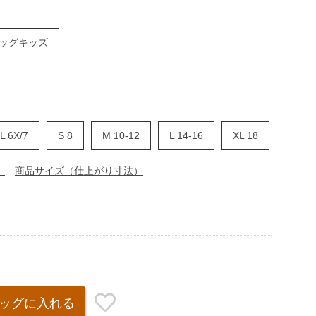
ッグキッズ
L 6X/7
S 8
M 10-12
L 14-16
XL 18
）
商品サイズ（仕上がり寸法）
ッグ
に入れる