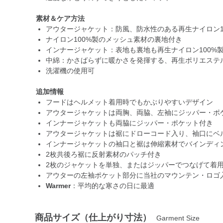
素材＆ケア方法
アウタージャケット：防風、防水性のある再生ナイロン1
ナイロン100%製のメッシュ素材の裏地付き
インナージャケット：表地も裏地も再生ナイロン100%
中綿：かさばらずに暖かさを発揮する、再生ポリエステル1
洗濯機の使用可
追加情報
フードはヘルメット着用時でもかぶりやすいデザイン
アウタージャケットは両胸、両脇、左袖にジッパー・ポ
インナージャケットも両脇にジッパー・ポケット付き
アウタージャケットは裾にドローコード入り、袖口にベ
インナージャケットの袖口と裾は伸縮素材でバインディ
2枚共後ろ裾に反射素材のパッチ付き
2枚のジャケットを単独、またはジッパーでつなげて着
アウターの左袖ポケット部分に当社のマウンテン・ロゴ
Warmer
：平均的な寒さの日に最適
商品サイズ（仕上がり寸法）
Garment Size