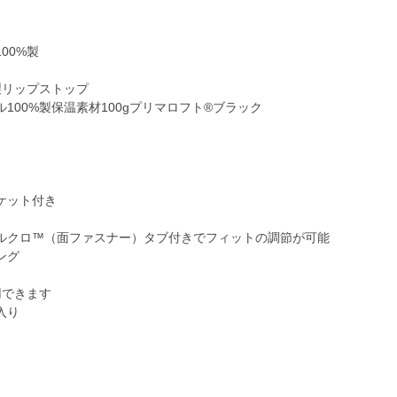
00%製
製リップストップ
00%製保温素材100gプリマロフト®ブラック
ケット付き
ルクロ™（面ファスナー）タブ付きでフィットの調節が可能
ング
用できます
入り