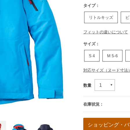
タイプ：
リトルキッズ
ビ
フィットの違いについて
サイズ：
S 4
M 5-6
対応サイズ（ヌード寸法
数量
在庫状況：
Add
to
ショッピング・バ
cart