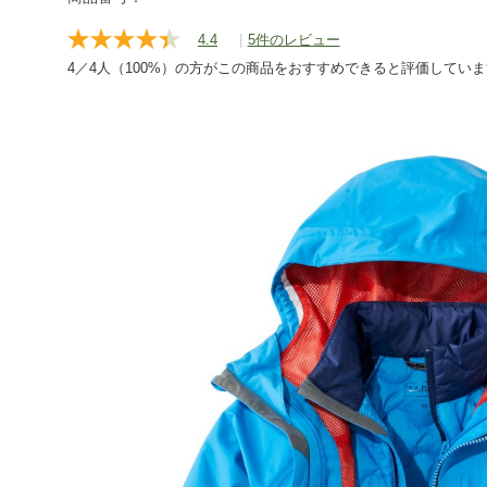
outer/insulated/g/P127177.html
4.4
|
5件のレビュー
レ
ビ
4／4人（100%）の方がこの商品をおすすめできると評価してい
ュ
ー
を
読
む.
同
じ
ペ
ー
ジ
の
リ
ン
ク。