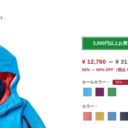
ます。
https://www.llbean.co.jp/k
outer/insulated/g/P12717
5,000円以上お
¥ 12,760
～
¥ 31
50% ～ 60% OFF
（
税込
セールカラー：
50% ～ 
カラー：